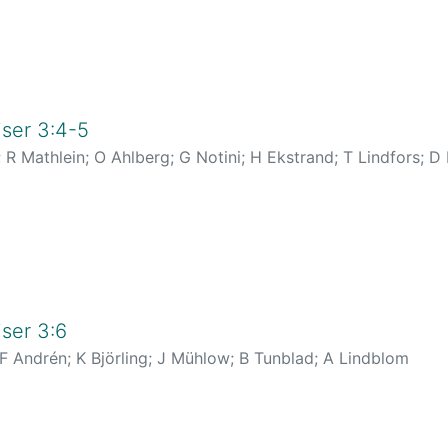
ser 3:4-5
;
R Mathlein
;
O Ahlberg
;
G Notini
;
H Ekstrand
;
T Lindfors
;
D 
ein
ser 3:6
F Andrén
;
K Björling
;
J Mühlow
;
B Tunblad
;
A Lindblom