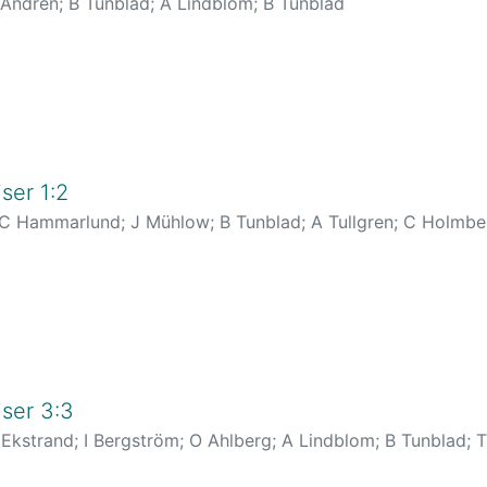
 Andrén
;
B Tunblad
;
A Lindblom
;
B Tunblad
ser 1:2
C Hammarlund
;
J Mühlow
;
B Tunblad
;
A Tullgren
;
C Holmbe
rs
;
O Ahlberg
;
O Ahlberg
;
R Mathlein
ser 3:3
 Ekstrand
;
I Bergström
;
O Ahlberg
;
A Lindblom
;
B Tunblad
;
T