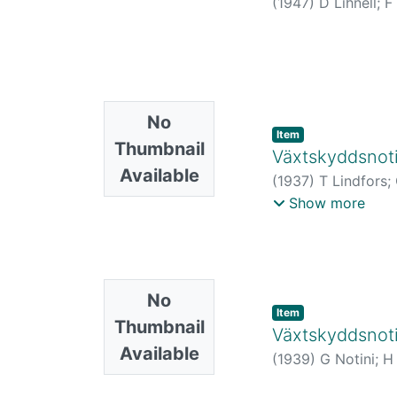
(
1947
)
D Lihnell
;
F
No
Item
Thumbnail
Växtskyddsnoti
Available
(
1937
)
T Lindfors
;
Lindblom
;
T Lindfo
Show more
No
Item
Thumbnail
Växtskyddsnoti
Available
(
1939
)
G Notini
;
H