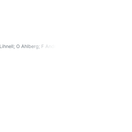
Lihnell
;
O Ahlberg
;
F Andrén
;
A