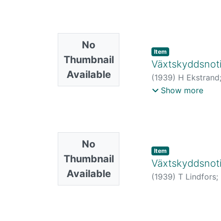
No
Item
Thumbnail
Växtskyddsnoti
Available
(
1939
)
H Ekstrand
Lindblom
;
R Mathl
Show more
No
Item
Thumbnail
Växtskyddsnoti
Available
(
1939
)
T Lindfors
;