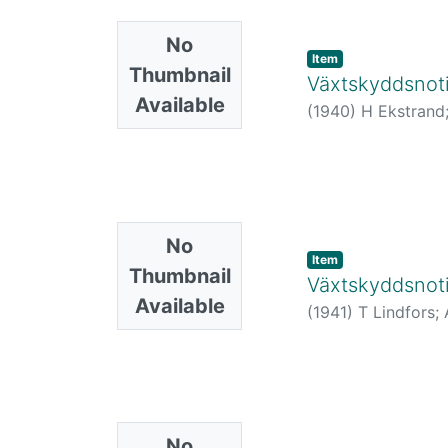
No
Item
Thumbnail
Växtskyddsnoti
Available
(
1940
)
H Ekstrand
No
Item
Thumbnail
Växtskyddsnoti
Available
(
1941
)
T Lindfors
;
No