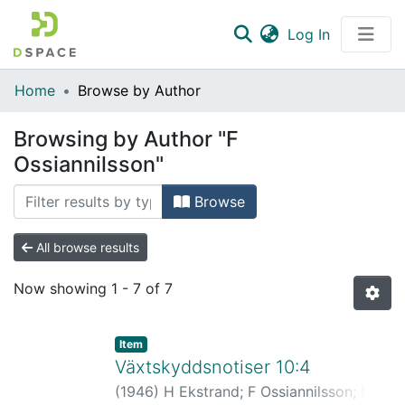
(current)
Log In
Communities & Collections
Home
Browse by Author
All of DSpace
Browsing by Author "F
Ossiannilsson"
Browse
All browse results
Now showing
1 - 7 of 7
Item
Växtskyddsnotiser 10:4
(
1946
)
H Ekstrand
;
F Ossiannilsson
;
M