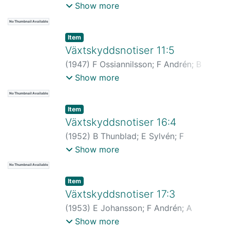
Tihkan
;
B Schwan
;
R Mathlein
Show more
No Thumbnail Available
Item
Växtskyddsnotiser 11:5
(
1947
)
F Ossiannilsson
;
F Andrén
;
B
Tunblad
;
B Wahlin
;
E Johansson
Show more
No Thumbnail Available
Item
Växtskyddsnotiser 16:4
(
1952
)
B Thunblad
;
E Sylvén
;
F
Ossiannilsson
;
F Andrén
;
D Lihnell
;
B
Show more
Thunblad
;
B Wahlin
No Thumbnail Available
Item
Växtskyddsnotiser 17:3
(
1953
)
E Johansson
;
F Andrén
;
A
Stenmark & B Tunblad
;
B Wahlin
;
F
Show more