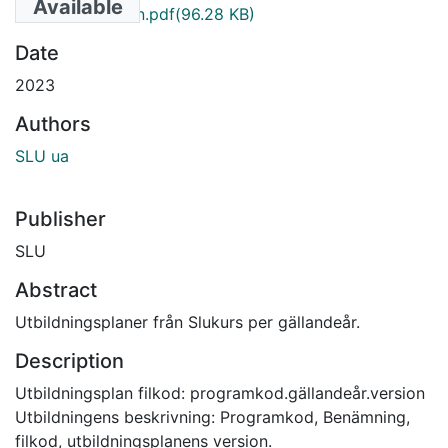
Available
VK002.2005.1_en.pdf
(96.28 KB)
Date
2023
Authors
SLU ua
Publisher
SLU
Abstract
Utbildningsplaner från Slukurs per gällandeår.
Description
Utbildningsplan filkod: programkod.gällandeår.version
Utbildningens beskrivning: Programkod, Benämning,
filkod, utbildningsplanens version.