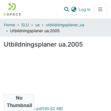
(current)
Log In
Communities & Collections
Home
SLU
ua
utbildningsplaner_ua
Utbildningsplaner ua.2005
All of DSpace
Utbildningsplaner ua.2005
Statistics
No
Files
Thumbnail
VK002.2005.1_sv.pdf
(90.62 KB)