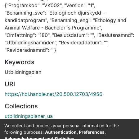
{"Programkod": "VK002", "Version": "1",
"Benamning_sve": "Etologi och djurskydd -
kandidatprogram", "Benamning_eng": "Ethology and
Animal Welfare - Bachelor´s Programme",
"Omfattning": "180", "Beslutsdatum": "", "Beslutsnamnd":
"Utbildningsnämnden", "Revideraddatum": "",
"Revideradnamnd": ""}
Keywords
Utbildningsplan
URI
https://hdl.handle.net/20.500.12703/4956
Collections
utbildningsplaner_ua
We collect and process your personal information for the
Full item page
following purposes:
Authentication, Preferences,
Acknowledgement and Statistics
.