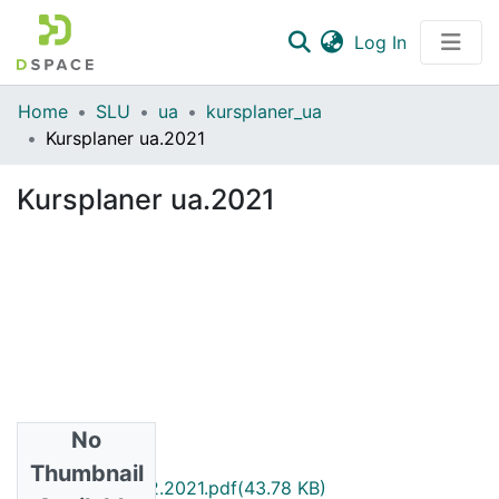
(current)
Log In
Communities & Collections
Home
SLU
ua
kursplaner_ua
Kursplaner ua.2021
All of DSpace
Kursplaner ua.2021
Statistics
No
Files
Thumbnail
POG0085.P0032.2021.pdf
(43.78 KB)