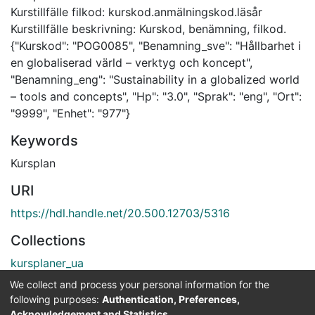
Kurstillfälle filkod: kurskod.anmälningskod.läsår
Kurstillfälle beskrivning: Kurskod, benämning, filkod.
{"Kurskod": "POG0085", "Benamning_sve": "Hållbarhet i
en globaliserad värld – verktyg och koncept",
"Benamning_eng": "Sustainability in a globalized world
– tools and concepts", "Hp": "3.0", "Sprak": "eng", "Ort":
"9999", "Enhet": "977"}
Keywords
Kursplan
URI
https://hdl.handle.net/20.500.12703/5316
Collections
kursplaner_ua
We collect and process your personal information for the
Full item page
following purposes:
Authentication, Preferences,
Acknowledgement and Statistics
.