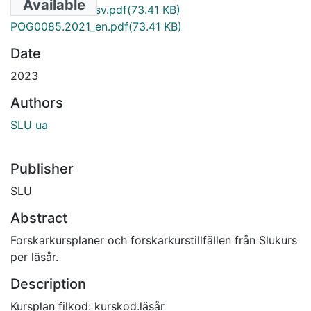
Available
POG0085.2021_sv.pdf
(73.41 KB)
POG0085.2021_en.pdf
(73.41 KB)
Date
2023
Authors
SLU ua
Publisher
SLU
Abstract
Forskarkursplaner och forskarkurstillfällen från Slukurs
per läsår.
Description
Kursplan filkod: kurskod.läsår