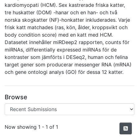
kardiomyopati (HCM). Sex kastrerade friska katter,
tre huskatter (DOM) -hanar och en han- och två
norska skogkatter (NF)-honkatter inkluderades. Varje
frisk katt matchades (ras, kön, ålder, kroppsvikt och
body condition score) med en katt med HCM.
Datasetet innehåller miRDeep2 rapporten, counts för
miRNAs, differentially expressed miRNAs för de
kontraster som jämförts i DESeq2, human och felina
target gener som producerar messenger RNA (mRNA)
och gene ontologi analys (GO) för dessa 12 katter.
Browse
Recent Submissions
Now showing
1 - 1 of 1