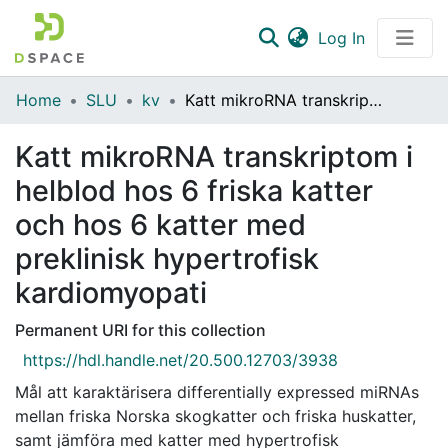
(current)
Log In
Communities & Collections
Home
SLU
kv
Katt mikroRNA transkriptom i helblod hos 6 friska katter och hos 6 katter med preklinisk hypertrofisk kardiomyopati
All of DSpace
Katt mikroRNA transkriptom i
Statistics
helblod hos 6 friska katter
och hos 6 katter med
preklinisk hypertrofisk
kardiomyopati
Permanent URI for this collection
https://hdl.handle.net/20.500.12703/3938
Mål att karaktärisera differentially expressed miRNAs
mellan friska Norska skogkatter och friska huskatter,
samt jämföra med katter med hypertrofisk