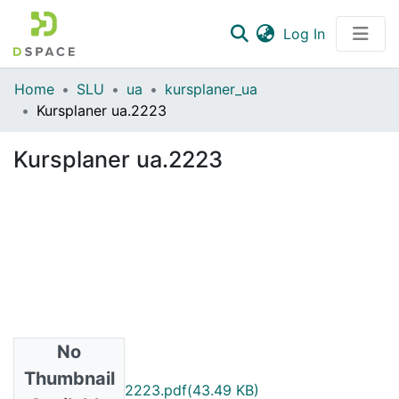
(current)
Log In
Communities & Collections
Home
SLU
ua
kursplaner_ua
Kursplaner ua.2223
All of DSpace
Kursplaner ua.2223
Statistics
No
Files
Thumbnail
POG0089.P0011.2223.pdf
(43.49 KB)