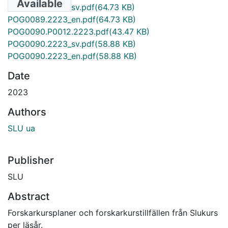
Available
POG0089.2223_sv.pdf
(64.73 KB)
POG0089.2223_en.pdf
(64.73 KB)
POG0090.P0012.2223.pdf
(43.47 KB)
POG0090.2223_sv.pdf
(58.88 KB)
POG0090.2223_en.pdf
(58.88 KB)
Date
2023
Authors
SLU ua
Publisher
SLU
Abstract
Forskarkursplaner och forskarkurstillfällen från Slukurs
per läsår.