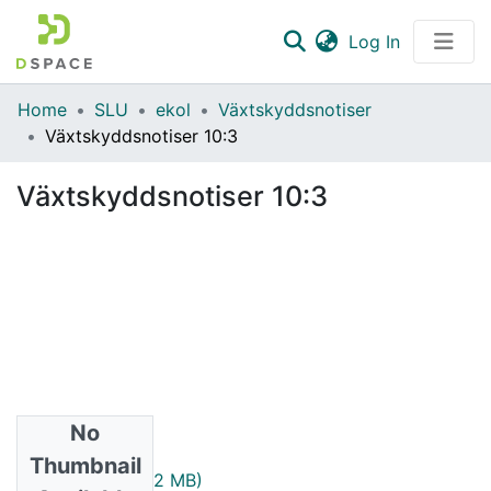
(current)
Log In
Communities & Collections
Home
SLU
ekol
Växtskyddsnotiser
Växtskyddsnotiser 10:3
All of DSpace
Växtskyddsnotiser 10:3
Statistics
No
Files
Thumbnail
1946_10_3.pdf
(1.12 MB)