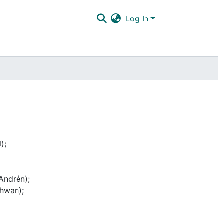
Log In
);
Andrén);
chwan);