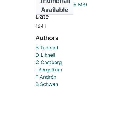
Thumbnail
1941_5_6.pdf
(2.05 MB)
Available
Date
1941
Authors
B Tunblad
D Lihnell
C Castberg
I Bergström
F Andrén
B Schwan