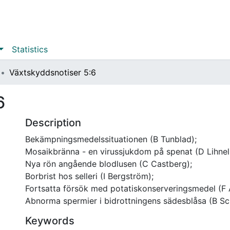
Statistics
Växtskyddsnotiser 5:6
6
Description
Bekämpningsmedelssituationen (B Tunblad);
Mosaikbränna - en virussjukdom på spenat (D Lihnell
Nya rön angående blodlusen (C Castberg);
Borbrist hos selleri (I Bergström);
Fortsatta försök med potatiskonserveringsmedel (F 
Abnorma spermier i bidrottningens sädesblåsa (B S
Keywords