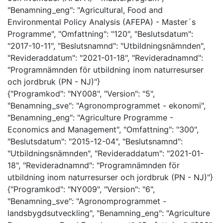
"Benamning_eng": "Agricultural, Food and
Environmental Policy Analysis (AFEPA) - Master´s
Programme", "Omfattning": "120", "Beslutsdatum":
"2017-10-11", "Beslutsnamnd": "Utbildningsnämnden",
"Revideraddatum": "2021-01-18", "Revideradnamnd":
"Programnämnden för utbildning inom naturresurser
och jordbruk (PN - NJ)"}
{"Programkod": "NY008", "Version": "5",
"Benamning_sve": "Agronomprogrammet - ekonomi",
"Benamning_eng": "Agriculture Programme -
Economics and Management", "Omfattning": "300",
"Beslutsdatum": "2015-12-04", "Beslutsnamnd":
"Utbildningsnämnden", "Revideraddatum": "2021-01-
18", "Revideradnamnd": "Programnämnden för
utbildning inom naturresurser och jordbruk (PN - NJ)"}
{"Programkod": "NY009", "Version": "6",
"Benamning_sve": "Agronomprogrammet -
landsbygdsutveckling", "Benamning_eng": "Agriculture