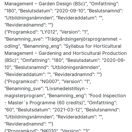
Management – Garden Design (BSc)", "Omfattning":
"180", "Beslutsdatum": "2020-09-10", "Beslutsnamnd":
"Utbildningsnämnden", "Revideraddatum": "",
"Revideradnamnd": ""}
{"Programkod": "LY012", "Version": "1",
"Benamning_sve": "Trädgårdsingenjörsprogrammet –
odling", "Benamning_eng": "Syllabus for Horticultural
Management – Gardening and Horticultural Production
(BSc)", "Omfattning": "180", "Beslutsdatum": "2020-09-
10", "Beslutsnamnd": "Utbildningsnämnden",
"Revideraddatum": "", "Revideradnamnd": ""}
{"Programkod": "NG007", "Version": "1",
"Benamning_sve": "Livsmedelstillsyn -
magisterprogram", "Benamning_eng": "Food Inspection
- Master´s Programme (60 credits)", "Omfattning":
"60", "Beslutsdatum": "2021-03-12", "Beslutsnamnd":
"Utbildningsnämnden", "Revideraddatum": "",
"Revideradnamnd": ""}
{"Programkod": "NK010", "Version": "3",