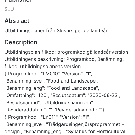
SLU
Abstract
Utbildningsplaner från Slukurs per gällandeår.
Description
Utbildningsplan filkod: programkod.gällandeår.version
Utbildningens beskrivning: Programkod, Benämning,
filkod, utbildningsplanens version.
{"Programkod": "LM010", "Version": "1",
"Benamning_sve": "Food and Landscape",
"Benamning_eng": "Food and Landscape",
"Omfattning": "120", "Beslutsdatum": "2020-06-23",
"Beslutsnamnd": "Utbildningsnämnden",
"Revideraddatum": "", "Revideradnamnd": ""}
{"Programkod": "LY011", "Version": "1",
"Benamning_sve": "Trädgårdsingenjörsprogrammet –
design", "Benamning_eng": "Syllabus for Horticultural