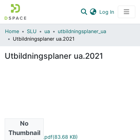
(current)
Log In
Communities & Collections
Home
SLU
ua
utbildningsplaner_ua
Utbildningsplaner ua.2021
All of DSpace
Utbildningsplaner ua.2021
Statistics
No
Files
Thumbnail
LM010.2021.1_sv.pdf
(83.68 KB)