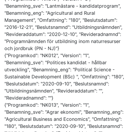
"Benamning_sve": "Lantmästare - kandidatprogram",
"Benamning_eng": "Agricultural and Rural
Management", "Omfattning": "180", "Beslutsdatum":
"2016-12-21", "Beslutsnamnd": "Utbildningsnämnden",
"Revideraddatum": "2020-12-10", "Revideradnamnd":
"Programnämnden för utbildning inom naturresurser
och jordbruk (PN - NJ)"}
{"Programkod": "NK012", "Version": "1",
"Benamning_sve": "Politices kandidat - hållbar
utveckling", "Benamning_eng": "Political Science -
Sustainable Development (BSc) ", "Omfattning": "180",
"Beslutsdatum": "2020-09-10", "Beslutsnamnd":
"Utbildningsnämnden", "Revideraddatum": "",
"Revideradnamnd": ""}
{"Programkod": "NK013", "Version": "1",
"Benamning_sve": "Agrar ekonomi", "Benamning_eng":
"Agricultural Business and Economics", "Omfattning":
"180", "Beslutsdatum": "2020-09-10", "Beslutsnamnd":