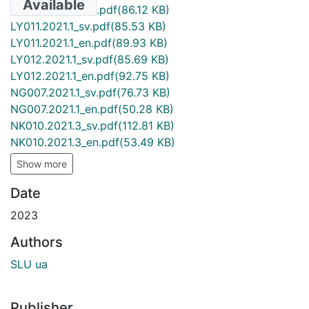
Available
LM010.2021.1_en.pdf
(86.12 KB)
LY011.2021.1_sv.pdf
(85.53 KB)
LY011.2021.1_en.pdf
(89.93 KB)
LY012.2021.1_sv.pdf
(85.69 KB)
LY012.2021.1_en.pdf
(92.75 KB)
NG007.2021.1_sv.pdf
(76.73 KB)
NG007.2021.1_en.pdf
(50.28 KB)
NK010.2021.3_sv.pdf
(112.81 KB)
NK010.2021.3_en.pdf
(53.49 KB)
Show more
Date
2023
Authors
SLU ua
Publisher