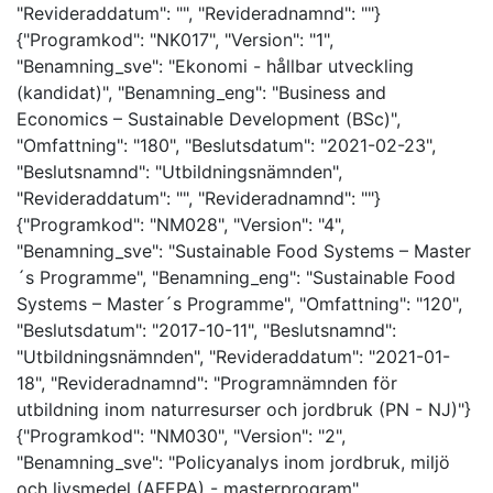
"Revideraddatum": "", "Revideradnamnd": ""}
{"Programkod": "NK017", "Version": "1",
"Benamning_sve": "Ekonomi - hållbar utveckling
(kandidat)", "Benamning_eng": "Business and
Economics – Sustainable Development (BSc)",
"Omfattning": "180", "Beslutsdatum": "2021-02-23",
"Beslutsnamnd": "Utbildningsnämnden",
"Revideraddatum": "", "Revideradnamnd": ""}
{"Programkod": "NM028", "Version": "4",
"Benamning_sve": "Sustainable Food Systems – Master
´s Programme", "Benamning_eng": "Sustainable Food
Systems – Master´s Programme", "Omfattning": "120",
"Beslutsdatum": "2017-10-11", "Beslutsnamnd":
"Utbildningsnämnden", "Revideraddatum": "2021-01-
18", "Revideradnamnd": "Programnämnden för
utbildning inom naturresurser och jordbruk (PN - NJ)"}
{"Programkod": "NM030", "Version": "2",
"Benamning_sve": "Policyanalys inom jordbruk, miljö
och livsmedel (AFEPA) - masterprogram",