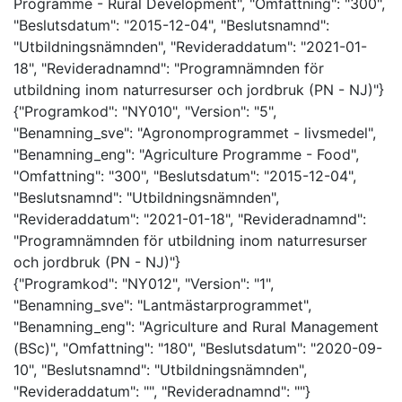
Programme - Rural Development", "Omfattning": "300",
"Beslutsdatum": "2015-12-04", "Beslutsnamnd":
"Utbildningsnämnden", "Revideraddatum": "2021-01-
18", "Revideradnamnd": "Programnämnden för
utbildning inom naturresurser och jordbruk (PN - NJ)"}
{"Programkod": "NY010", "Version": "5",
"Benamning_sve": "Agronomprogrammet - livsmedel",
"Benamning_eng": "Agriculture Programme - Food",
"Omfattning": "300", "Beslutsdatum": "2015-12-04",
"Beslutsnamnd": "Utbildningsnämnden",
"Revideraddatum": "2021-01-18", "Revideradnamnd":
"Programnämnden för utbildning inom naturresurser
och jordbruk (PN - NJ)"}
{"Programkod": "NY012", "Version": "1",
"Benamning_sve": "Lantmästarprogrammet",
"Benamning_eng": "Agriculture and Rural Management
(BSc)", "Omfattning": "180", "Beslutsdatum": "2020-09-
10", "Beslutsnamnd": "Utbildningsnämnden",
"Revideraddatum": "", "Revideradnamnd": ""}