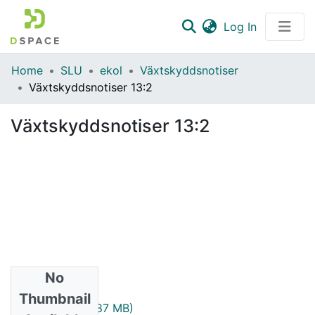
(current)
Log In
Communities & Collections
Home
SLU
ekol
Växtskyddsnotiser
Växtskyddsnotiser 13:2
All of DSpace
Växtskyddsnotiser 13:2
Statistics
No
Files
Thumbnail
1949_13_2.pdf
(1.87 MB)