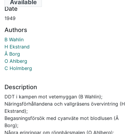
Available
Date
1949
Authors
B Wahlin
H Ekstrand
Å Borg
O Ahlberg
C Holmberg
Description
DDT i kampen mot vetemyggan (B Wahlin);
Näringsförhållandena och vallgräsens övervintring (H
Ekstrand);
Begasningsförsök med cyanväte mot blodlusen (Å
Borg);
Några erinringar om rönnbärsmalen (O Ahlberg);