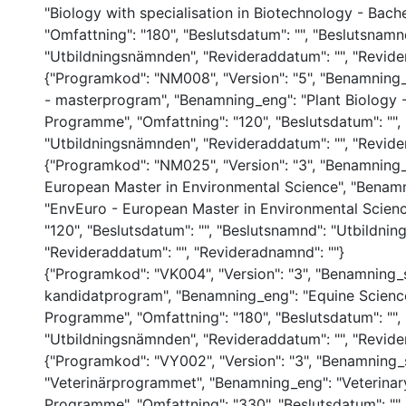
"Biology with specialisation in Biotechnology - Bach
"Omfattning": "180", "Beslutsdatum": "", "Beslutsnamn
"Utbildningsnämnden", "Revideraddatum": "", "Revide
{"Programkod": "NM008", "Version": "5", "Benamning_
- masterprogram", "Benamning_eng": "Plant Biology 
Programme", "Omfattning": "120", "Beslutsdatum": "",
"Utbildningsnämnden", "Revideraddatum": "", "Revide
{"Programkod": "NM025", "Version": "3", "Benamning_
European Master in Environmental Science", "Benam
"EnvEuro - European Master in Environmental Scienc
"120", "Beslutsdatum": "", "Beslutsnamnd": "Utbildni
"Revideraddatum": "", "Revideradnamnd": ""}
{"Programkod": "VK004", "Version": "3", "Benamning_
kandidatprogram", "Benamning_eng": "Equine Science
Programme", "Omfattning": "180", "Beslutsdatum": "",
"Utbildningsnämnden", "Revideraddatum": "", "Revide
{"Programkod": "VY002", "Version": "3", "Benamning_
"Veterinärprogrammet", "Benamning_eng": "Veterinar
Programme", "Omfattning": "330", "Beslutsdatum": ""