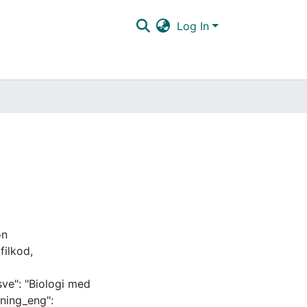
Log In
on
filkod,
sve": "Biologi med
ning_eng":