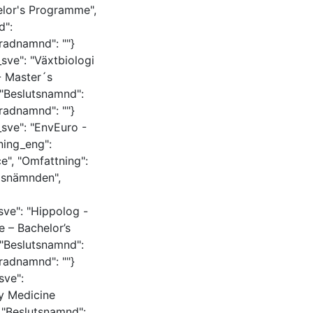
elor's Programme",
d":
radnamnd": ""}
sve": "Växtbiologi
- Master´s
 "Beslutsnamnd":
radnamnd": ""}
sve": "EnvEuro -
ning_eng":
e", "Omfattning":
ngsnämnden",
sve": "Hippolog -
 – Bachelor’s
 "Beslutsnamnd":
radnamnd": ""}
sve":
y Medicine
, "Beslutsnamnd":