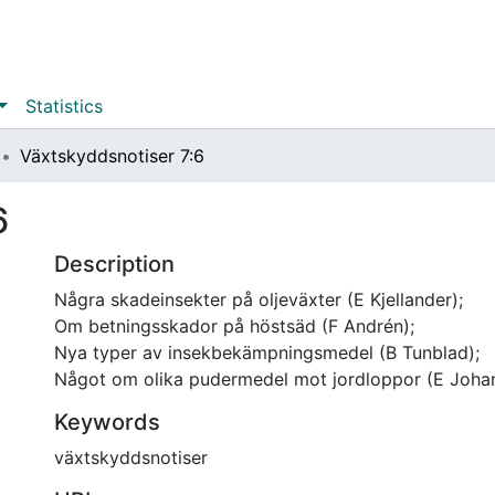
Statistics
Växtskyddsnotiser 7:6
6
Description
Några skadeinsekter på oljeväxter (E Kjellander);
Om betningsskador på höstsäd (F Andrén);
Nya typer av insekbekämpningsmedel (B Tunblad);
Något om olika pudermedel mot jordloppor (E Joha
Keywords
växtskyddsnotiser