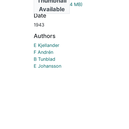
Thumbnail
1943_7_6.pdf
(2.24 MB)
Available
Date
1943
Authors
E Kjellander
F Andrén
B Tunblad
E Johansson