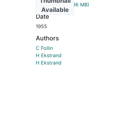
Thumbnail
1955_19_3.pdf
(1.96 MB)
Available
Date
1955
Authors
C Follin
H Ekstrand
H Ekstrand