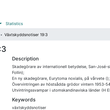
Statistics
Växtskyddsnotiser 19:3
:3
Description
Skadegörare av internationell betydelse, San-José-s
Follin);
En ny skadegörare, Eurytoma noxialis, på vårvete ();
Övervintringen av höstsådda grödor vintern 1953-54
Utvintringssvampar i utomskandinaviska länder (H E
Keywords
växtskyddsnotiser