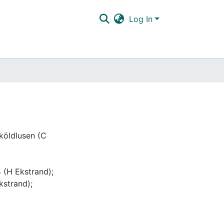
Log In
köldlusen (C
 (H Ekstrand);
kstrand);