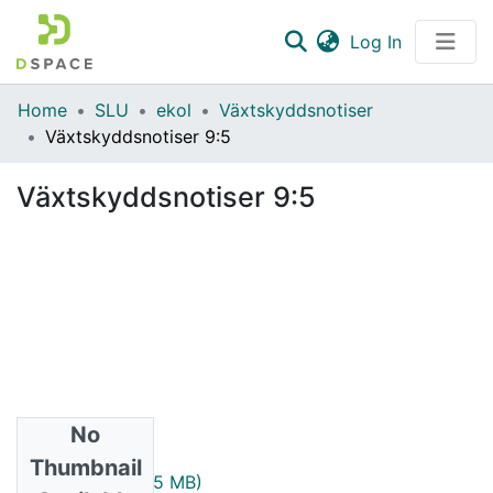
(current)
Log In
Communities & Collections
Home
SLU
ekol
Växtskyddsnotiser
Växtskyddsnotiser 9:5
All of DSpace
Växtskyddsnotiser 9:5
Statistics
No
Files
Thumbnail
1945_9_5.pdf
(1.65 MB)