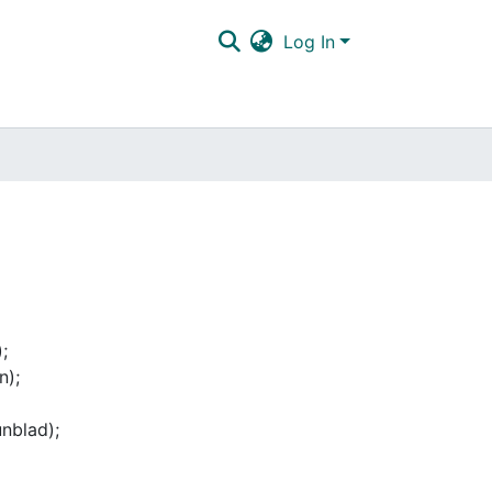
Log In
;
n);
nblad);