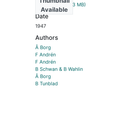
Thumbnail
1947_11_6.pdf
(1.43 MB)
Available
Date
1947
Authors
Å Borg
F Andrén
F Andrén
B Schwan & B Wahlin
Å Borg
B Tunblad