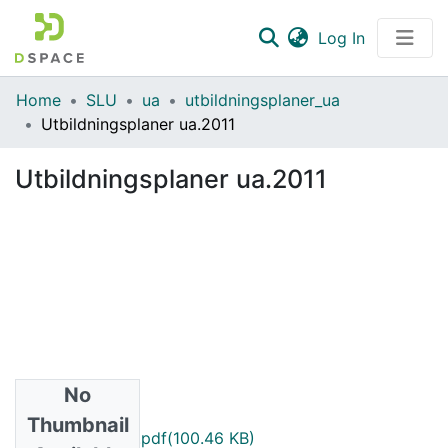
(current)
Log In
Communities & Collections
Home
SLU
ua
utbildningsplaner_ua
Utbildningsplaner ua.2011
All of DSpace
Utbildningsplaner ua.2011
Statistics
No
Files
Thumbnail
LM006.2011.1_sv.pdf
(100.46 KB)