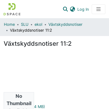
(current)
Log In
Communities & Collections
Home
SLU
ekol
Växtskyddsnotiser
Växtskyddsnotiser 11:2
All of DSpace
Växtskyddsnotiser 11:2
Statistics
No
Files
Thumbnail
1947_11_2.pdf
(1.44 MB)