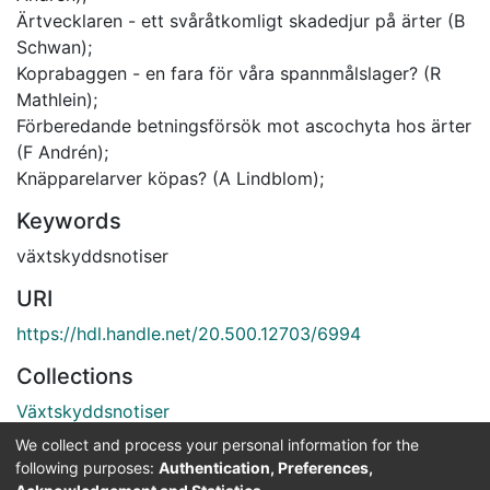
Ärtvecklaren - ett svåråtkomligt skadedjur på ärter (B
Schwan);
Koprabaggen - en fara för våra spannmålslager? (R
Mathlein);
Förberedande betningsförsök mot ascochyta hos ärter
(F Andrén);
Knäpparelarver köpas? (A Lindblom);
Keywords
växtskyddsnotiser
URI
https://hdl.handle.net/20.500.12703/6994
Collections
Växtskyddsnotiser
We collect and process your personal information for the
Full item page
following purposes:
Authentication, Preferences,