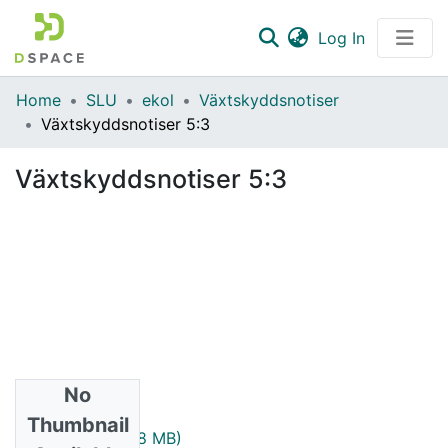
(current)
Log In
Communities & Collections
Home
SLU
ekol
Växtskyddsnotiser
Växtskyddsnotiser 5:3
All of DSpace
Växtskyddsnotiser 5:3
Statistics
No
Files
Thumbnail
1941_5_3.pdf
(1.08 MB)