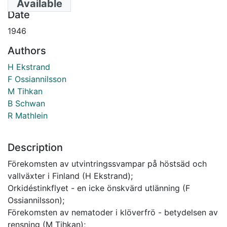
Available
Date
1946
Authors
H Ekstrand
F Ossiannilsson
M Tihkan
B Schwan
R Mathlein
Description
Förekomsten av utvintringssvampar på höstsäd och
vallväxter i Finland (H Ekstrand);
Orkidéstinkflyet - en icke önskvärd utlänning (F
Ossiannilsson);
Förekomsten av nematoder i klöverfrö - betydelsen av
rensning (M Tihkan);