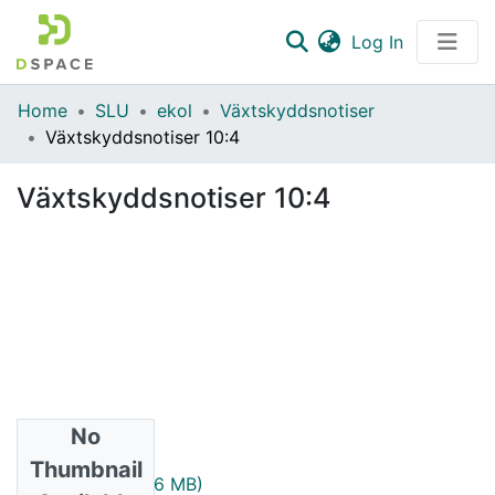
(current)
Log In
Communities & Collections
Home
SLU
ekol
Växtskyddsnotiser
Växtskyddsnotiser 10:4
All of DSpace
Växtskyddsnotiser 10:4
Statistics
No
Files
Thumbnail
1946_10_4.pdf
(1.16 MB)