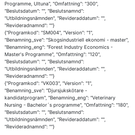
Programme, Ultuna", "Omfattning": "300",
"Beslutsdatum": "", "Beslutsnamnd":
"Utbildningsnämnden", "Revideraddatum": "",
"Revideradnamnd": ""}
{"Programkod": "SM004", "Version": "1",
"Benamning_sve": "Skogsindustriell ekonomi - master",
"Benamning_eng": "Forest Industry Economics -
Master's Programme", "Omfattning": "120",
"Beslutsdatum": "", "Beslutsnamnd":
"Utbildningsnämnden", "Revideraddatum": "",
"Revideradnamnd": ""}
{"Programkod": "VK003", "Version": "1",
"Benamning_sve": "Djursjukskötare -
kandidatprogram", "Benamning_eng": "Veterinary
Nursing - Bachelor´s programme", "Omfattning": "180",
"Beslutsdatum": "", "Beslutsnamnd":
"Utbildningsnämnden", "Revideraddatum": "",
"Revideradnamnd": ""}