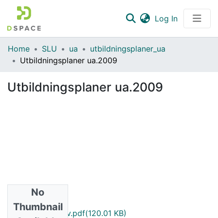
(current)
Log In
Communities & Collections
Home
SLU
ua
utbildningsplaner_ua
Utbildningsplaner ua.2009
All of DSpace
Utbildningsplaner ua.2009
Statistics
No
Files
Thumbnail
NM011.2009.2_sv.pdf
(120.01 KB)