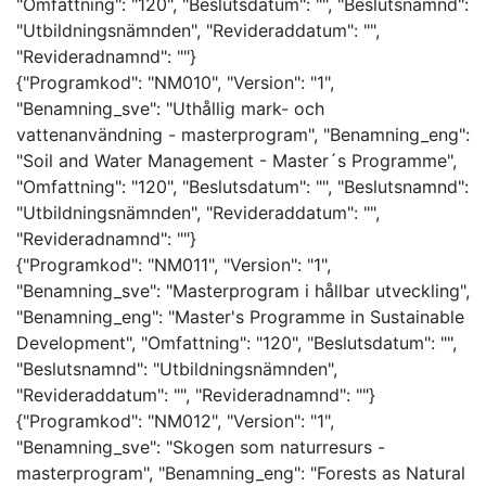
"Omfattning": "120", "Beslutsdatum": "", "Beslutsnamnd":
"Utbildningsnämnden", "Revideraddatum": "",
"Revideradnamnd": ""}
{"Programkod": "NM010", "Version": "1",
"Benamning_sve": "Uthållig mark- och
vattenanvändning - masterprogram", "Benamning_eng":
"Soil and Water Management - Master´s Programme",
"Omfattning": "120", "Beslutsdatum": "", "Beslutsnamnd":
"Utbildningsnämnden", "Revideraddatum": "",
"Revideradnamnd": ""}
{"Programkod": "NM011", "Version": "1",
"Benamning_sve": "Masterprogram i hållbar utveckling",
"Benamning_eng": "Master's Programme in Sustainable
Development", "Omfattning": "120", "Beslutsdatum": "",
"Beslutsnamnd": "Utbildningsnämnden",
"Revideraddatum": "", "Revideradnamnd": ""}
{"Programkod": "NM012", "Version": "1",
"Benamning_sve": "Skogen som naturresurs -
masterprogram", "Benamning_eng": "Forests as Natural