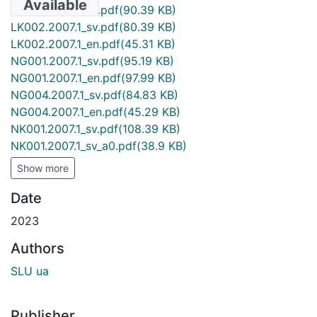
Available
LG001.2007.1_en.pdf
(90.39 KB)
LK002.2007.1_sv.pdf
(80.39 KB)
LK002.2007.1_en.pdf
(45.31 KB)
NG001.2007.1_sv.pdf
(95.19 KB)
NG001.2007.1_en.pdf
(97.99 KB)
NG004.2007.1_sv.pdf
(84.83 KB)
NG004.2007.1_en.pdf
(45.29 KB)
NK001.2007.1_sv.pdf
(108.39 KB)
NK001.2007.1_sv_a0.pdf
(38.9 KB)
Show more
Date
2023
Authors
SLU ua
Publisher