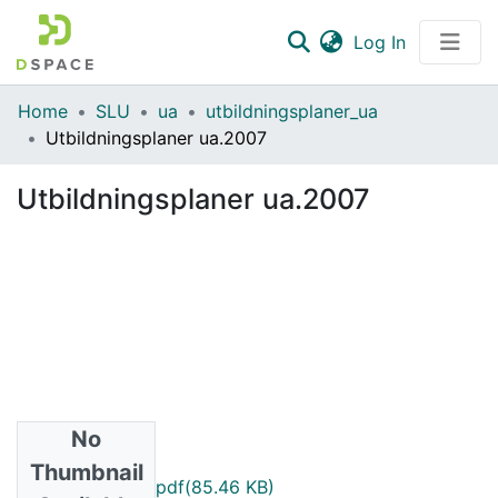
(current)
Log In
Communities & Collections
Home
SLU
ua
utbildningsplaner_ua
Utbildningsplaner ua.2007
All of DSpace
Utbildningsplaner ua.2007
Statistics
No
Files
Thumbnail
LG001.2007.1_sv.pdf
(85.46 KB)