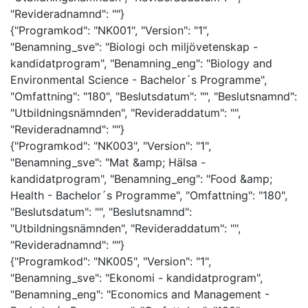
"Revideradnamnd": ""}
{"Programkod": "NK001", "Version": "1",
"Benamning_sve": "Biologi och miljövetenskap -
kandidatprogram", "Benamning_eng": "Biology and
Environmental Science - Bachelor´s Programme",
"Omfattning": "180", "Beslutsdatum": "", "Beslutsnamnd":
"Utbildningsnämnden", "Revideraddatum": "",
"Revideradnamnd": ""}
{"Programkod": "NK003", "Version": "1",
"Benamning_sve": "Mat &amp; Hälsa -
kandidatprogram", "Benamning_eng": "Food &amp;
Health - Bachelor´s Programme", "Omfattning": "180",
"Beslutsdatum": "", "Beslutsnamnd":
"Utbildningsnämnden", "Revideraddatum": "",
"Revideradnamnd": ""}
{"Programkod": "NK005", "Version": "1",
"Benamning_sve": "Ekonomi - kandidatprogram",
"Benamning_eng": "Economics and Management -