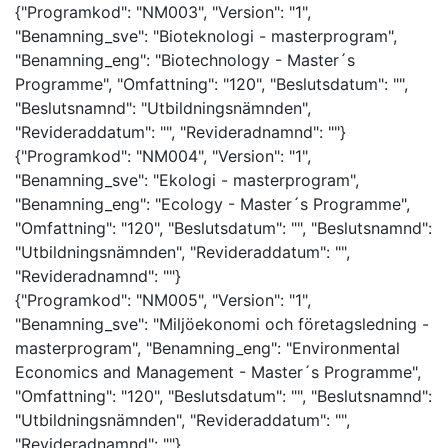
{"Programkod": "NM003", "Version": "1",
"Benamning_sve": "Bioteknologi - masterprogram",
"Benamning_eng": "Biotechnology - Master´s
Programme", "Omfattning": "120", "Beslutsdatum": "",
"Beslutsnamnd": "Utbildningsnämnden",
"Revideraddatum": "", "Revideradnamnd": ""}
{"Programkod": "NM004", "Version": "1",
"Benamning_sve": "Ekologi - masterprogram",
"Benamning_eng": "Ecology - Master´s Programme",
"Omfattning": "120", "Beslutsdatum": "", "Beslutsnamnd":
"Utbildningsnämnden", "Revideraddatum": "",
"Revideradnamnd": ""}
{"Programkod": "NM005", "Version": "1",
"Benamning_sve": "Miljöekonomi och företagsledning -
masterprogram", "Benamning_eng": "Environmental
Economics and Management - Master´s Programme",
"Omfattning": "120", "Beslutsdatum": "", "Beslutsnamnd":
"Utbildningsnämnden", "Revideraddatum": "",
"Revideradnamnd": ""}