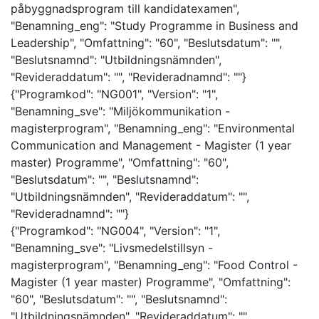
påbyggnadsprogram till kandidatexamen",
"Benamning_eng": "Study Programme in Business and
Leadership", "Omfattning": "60", "Beslutsdatum": "",
"Beslutsnamnd": "Utbildningsnämnden",
"Revideraddatum": "", "Revideradnamnd": ""}
{"Programkod": "NG001", "Version": "1",
"Benamning_sve": "Miljökommunikation -
magisterprogram", "Benamning_eng": "Environmental
Communication and Management - Magister (1 year
master) Programme", "Omfattning": "60",
"Beslutsdatum": "", "Beslutsnamnd":
"Utbildningsnämnden", "Revideraddatum": "",
"Revideradnamnd": ""}
{"Programkod": "NG004", "Version": "1",
"Benamning_sve": "Livsmedelstillsyn -
magisterprogram", "Benamning_eng": "Food Control -
Magister (1 year master) Programme", "Omfattning":
"60", "Beslutsdatum": "", "Beslutsnamnd":
"Utbildningsnämnden", "Revideraddatum": "",