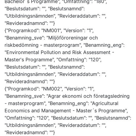
Bachelor´s Programme", "Omfattning": "180",
"Beslutsdatum": "", "Beslutsnamnd":
"Utbildningsnämnden", "Revideraddatum": "",
"Revideradnamnd": ""}
{"Programkod": "NM001", "Version": "1",
"Benamning_sve": "Miljöföroreningar och
riskbedömning - masterprogram", "Benamning_eng":
"Environmental Pollution and Risk Assessment -
Master's Programme", "Omfattning": "120",
"Beslutsdatum": "", "Beslutsnamnd":
"Utbildningsnämnden", "Revideraddatum": "",
"Revideradnamnd": ""}
{"Programkod": "NM002", "Version": "1",
"Benamning_sve": "Agrar ekonomi och företagsledning
- masterprogram", "Benamning_eng": "Agricultural
Economics and Management - Master´s Programme",
"Omfattning": "120", "Beslutsdatum": "", "Beslutsnamnd":
"Utbildningsnämnden", "Revideraddatum": "",
"Revideradnamnd": ""}