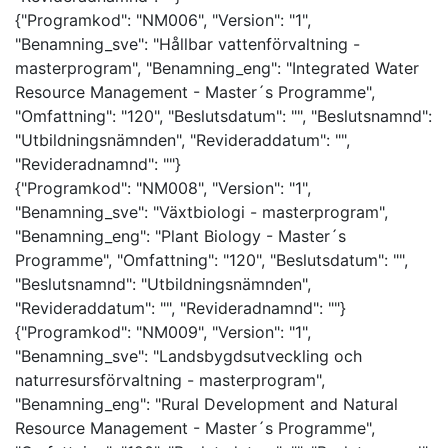
{"Programkod": "NM006", "Version": "1",
"Benamning_sve": "Hållbar vattenförvaltning -
masterprogram", "Benamning_eng": "Integrated Water
Resource Management - Master´s Programme",
"Omfattning": "120", "Beslutsdatum": "", "Beslutsnamnd":
"Utbildningsnämnden", "Revideraddatum": "",
"Revideradnamnd": ""}
{"Programkod": "NM008", "Version": "1",
"Benamning_sve": "Växtbiologi - masterprogram",
"Benamning_eng": "Plant Biology - Master´s
Programme", "Omfattning": "120", "Beslutsdatum": "",
"Beslutsnamnd": "Utbildningsnämnden",
"Revideraddatum": "", "Revideradnamnd": ""}
{"Programkod": "NM009", "Version": "1",
"Benamning_sve": "Landsbygdsutveckling och
naturresursförvaltning - masterprogram",
"Benamning_eng": "Rural Development and Natural
Resource Management - Master´s Programme",