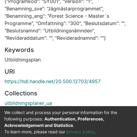
{"Programkod": "SY001", "Version": "1",
"Benamning_sve": "Jägmästarprogrammet",
"Benamning_eng": "Forest Science - Master´s
Programme", "Omfattning": "300", "Beslutsdatum": "",
"Beslutsnamnd": "Utbildningsnämnden",
"Revideraddatum": "", "Revideradnamnd": ""}
Keywords
Utbildningsplan
URI
https://hdl.handle.net/20.500.12703/4957
Collections
utbildningsplaner_ua
We collect and process your personal information for the
Full item page
following purposes:
Authentication, Preferences,
Acknowledgement and Statistics
.
To learn more, please read our
privacy policy
.
DSpace software
copyright © 2002-2026
LYRASIS