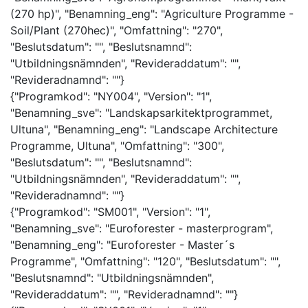
(270 hp)", "Benamning_eng": "Agriculture Programme -
Soil/Plant (270hec)", "Omfattning": "270",
"Beslutsdatum": "", "Beslutsnamnd":
"Utbildningsnämnden", "Revideraddatum": "",
"Revideradnamnd": ""}
{"Programkod": "NY004", "Version": "1",
"Benamning_sve": "Landskapsarkitektprogrammet,
Ultuna", "Benamning_eng": "Landscape Architecture
Programme, Ultuna", "Omfattning": "300",
"Beslutsdatum": "", "Beslutsnamnd":
"Utbildningsnämnden", "Revideraddatum": "",
"Revideradnamnd": ""}
{"Programkod": "SM001", "Version": "1",
"Benamning_sve": "Euroforester - masterprogram",
"Benamning_eng": "Euroforester - Master´s
Programme", "Omfattning": "120", "Beslutsdatum": "",
"Beslutsnamnd": "Utbildningsnämnden",
"Revideraddatum": "", "Revideradnamnd": ""}